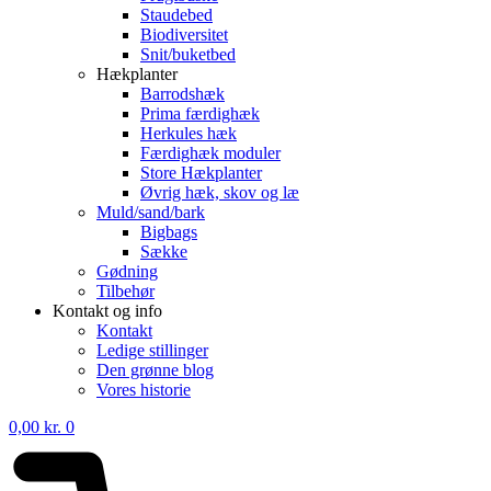
Staudebed
Biodiversitet
Snit/buketbed
Hækplanter
Barrodshæk
Prima færdighæk
Herkules hæk
Færdighæk moduler
Store Hækplanter
Øvrig hæk, skov og læ
Muld/sand/bark
Bigbags
Sække
Gødning
Tilbehør
Kontakt og info
Kontakt
Ledige stillinger
Den grønne blog
Vores historie
0,00
kr.
0