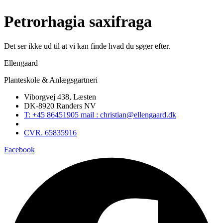
Petrorhagia saxifraga
Det ser ikke ud til at vi kan finde hvad du søger efter.
Ellengaard
Planteskole & Anlægsgartneri
Viborgvej 438, Læsten
DK-8920 Randers NV
T: +45 86451905 mail : christian@ellengaard.dk
CVR. 65835916
Facebook