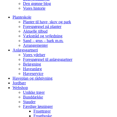
Den grønne blog
Vores historie
Planteskole
Planter til have, skov og park
Forespørgsel på planter
Aktuelle tilbud
Vækstråd og vejledning
Sand – grus – bark m.m.
Arrangementer
Anlægsgartneri
Vores ydelser
Forespørgsel til anlægsgartner
Belægning
Haveanlæg
Haveservice
Haveplan og rådgivning
Jordbær
Webshop
Unikke træer
Bunddække
Stauder
Færdige løsninger
Frugttræer
Frugtbuske