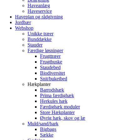
Haveanlæg
Haveservice
Haveplan og rådgivning
Jordbær
Webshop
Unikke træer
Bunddække
Stauder
Færdige løsninger
Frugttræer
Frugtbuske
Staudebed
Biodiversitet
Snit/buketbed
Hækplanter
Barrodshæk
Prima færdighæk
Herkules hæk
Færdighæk moduler
Store Hækplanter
Øvrig hæk, skov og læ
Muld/sand/bark
Bigbags
Sække