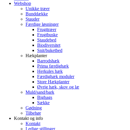
Webshop
Unikke træer
Bunddække
Stauder
Færdige løsninger
Frugttræer
Frugtbuske
Staudebed
Biodiversitet
Snit/buketbed
Hækplanter
Barrodshæk
Prima færdighæk
Herkules hæk
Færdighæk moduler
Store Hækplanter
Øvrig hæk, skov og læ
Muld/sand/bark
Bigbags
Sække
Gødning
Tilbehør
Kontakt og info
Kontakt
Ledige stillinger