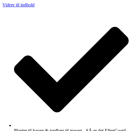
Videre til indhold
Planter til haven & jordbær til maven - SÅ er det EllenGaard