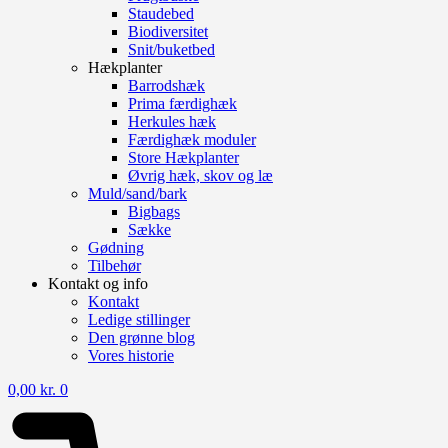
Staudebed
Biodiversitet
Snit/buketbed
Hækplanter
Barrodshæk
Prima færdighæk
Herkules hæk
Færdighæk moduler
Store Hækplanter
Øvrig hæk, skov og læ
Muld/sand/bark
Bigbags
Sække
Gødning
Tilbehør
Kontakt og info
Kontakt
Ledige stillinger
Den grønne blog
Vores historie
0,00
kr.
0