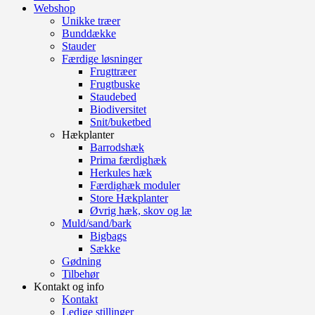
Webshop
Unikke træer
Bunddække
Stauder
Færdige løsninger
Frugttræer
Frugtbuske
Staudebed
Biodiversitet
Snit/buketbed
Hækplanter
Barrodshæk
Prima færdighæk
Herkules hæk
Færdighæk moduler
Store Hækplanter
Øvrig hæk, skov og læ
Muld/sand/bark
Bigbags
Sække
Gødning
Tilbehør
Kontakt og info
Kontakt
Ledige stillinger