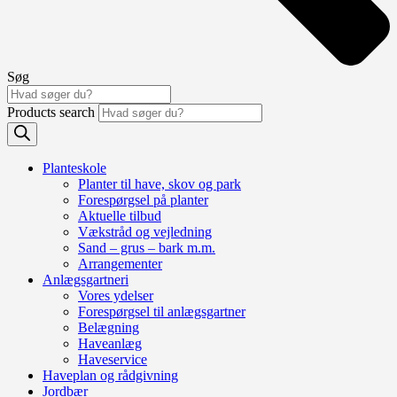
Søg
Products search
Planteskole
Planter til have, skov og park
Forespørgsel på planter
Aktuelle tilbud
Vækstråd og vejledning
Sand – grus – bark m.m.
Arrangementer
Anlægsgartneri
Vores ydelser
Forespørgsel til anlægsgartner
Belægning
Haveanlæg
Haveservice
Haveplan og rådgivning
Jordbær