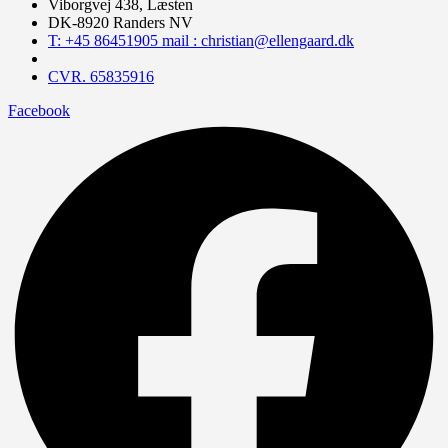
Viborgvej 438, Læsten
DK-8920 Randers NV
T: +45 86451905 mail : christian@ellengaard.dk
CVR. 65835916
Facebook