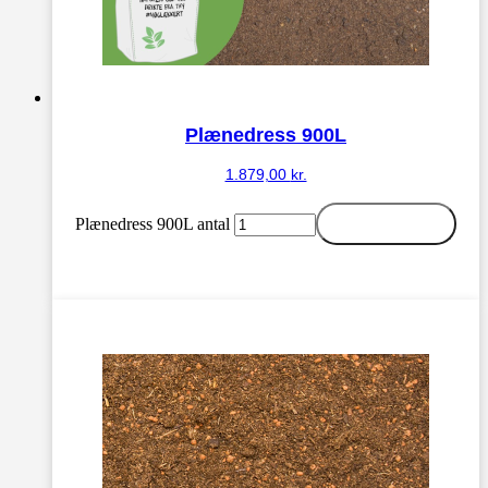
Plænedress 900L
1.879,00
kr.
Plænedress 900L antal
Tilføj til kurv