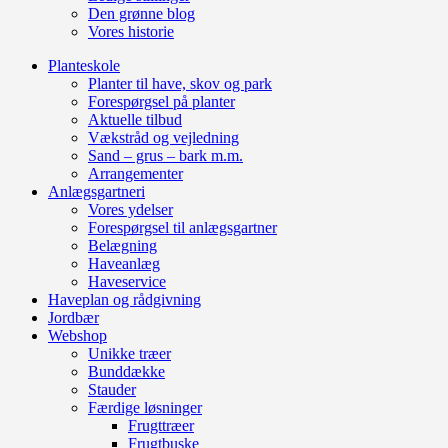
Den grønne blog
Vores historie
Planteskole
Planter til have, skov og park
Forespørgsel på planter
Aktuelle tilbud
Vækstråd og vejledning
Sand – grus – bark m.m.
Arrangementer
Anlægsgartneri
Vores ydelser
Forespørgsel til anlægsgartner
Belægning
Haveanlæg
Haveservice
Haveplan og rådgivning
Jordbær
Webshop
Unikke træer
Bunddække
Stauder
Færdige løsninger
Frugttræer
Frugtbuske