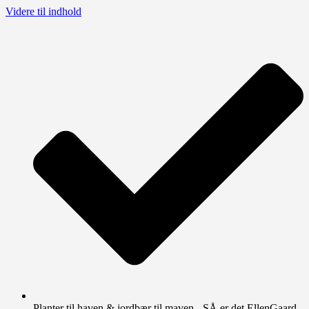
Videre til indhold
Planter til haven & jordbær til maven - SÅ er det EllenGaard