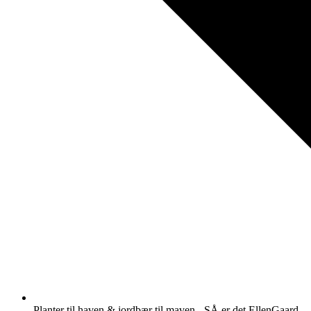
Planter til haven & jordbær til maven - SÅ er det EllenGaard