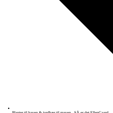
Planter til haven & jordbær til maven - SÅ er det EllenGaard