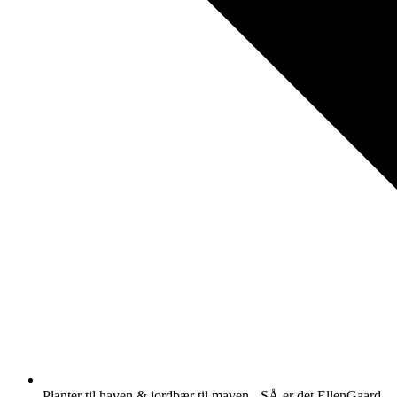
Planter til haven & jordbær til maven - SÅ er det EllenGaard