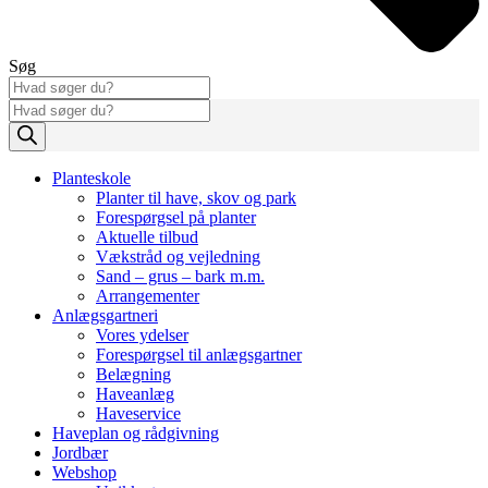
Søg
Products
search
Planteskole
Planter til have, skov og park
Forespørgsel på planter
Aktuelle tilbud
Vækstråd og vejledning
Sand – grus – bark m.m.
Arrangementer
Anlægsgartneri
Vores ydelser
Forespørgsel til anlægsgartner
Belægning
Haveanlæg
Haveservice
Haveplan og rådgivning
Jordbær
Webshop