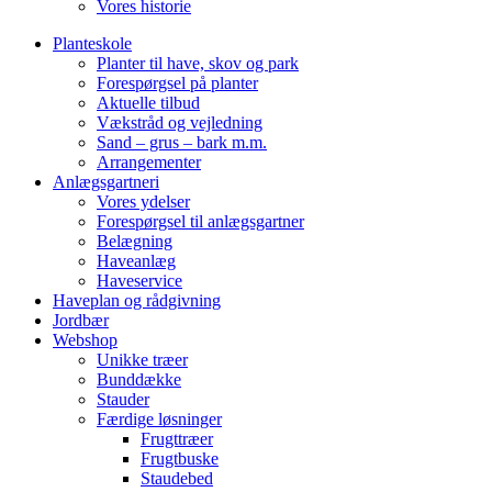
Vores historie
Planteskole
Planter til have, skov og park
Forespørgsel på planter
Aktuelle tilbud
Vækstråd og vejledning
Sand – grus – bark m.m.
Arrangementer
Anlægsgartneri
Vores ydelser
Forespørgsel til anlægsgartner
Belægning
Haveanlæg
Haveservice
Haveplan og rådgivning
Jordbær
Webshop
Unikke træer
Bunddække
Stauder
Færdige løsninger
Frugttræer
Frugtbuske
Staudebed