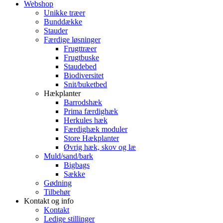
Webshop
Unikke træer
Bunddække
Stauder
Færdige løsninger
Frugttræer
Frugtbuske
Staudebed
Biodiversitet
Snit/buketbed
Hækplanter
Barrodshæk
Prima færdighæk
Herkules hæk
Færdighæk moduler
Store Hækplanter
Øvrig hæk, skov og læ
Muld/sand/bark
Bigbags
Sække
Gødning
Tilbehør
Kontakt og info
Kontakt
Ledige stillinger