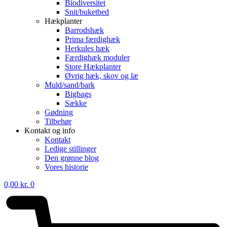
Biodiversitet
Snit/buketbed
Hækplanter
Barrodshæk
Prima færdighæk
Herkules hæk
Færdighæk moduler
Store Hækplanter
Øvrig hæk, skov og læ
Muld/sand/bark
Bigbags
Sække
Gødning
Tilbehør
Kontakt og info
Kontakt
Ledige stillinger
Den grønne blog
Vores historie
0,00
kr.
0