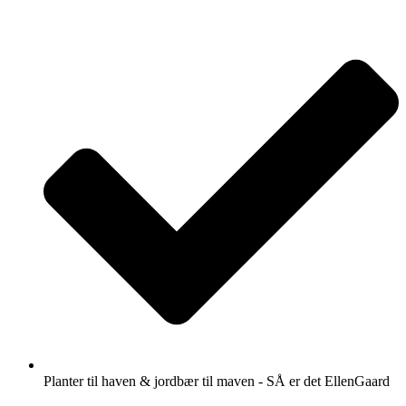
Videre
til
indhold
Planter til haven & jordbær til maven - SÅ er det EllenGaard