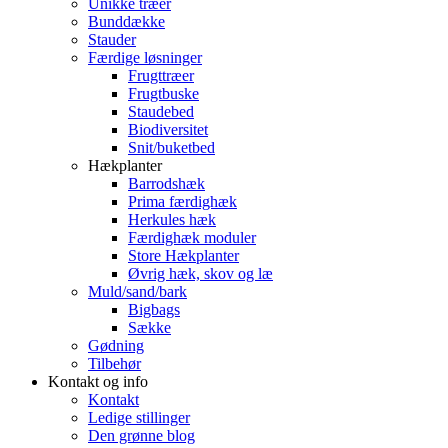
Unikke træer
Bunddække
Stauder
Færdige løsninger
Frugttræer
Frugtbuske
Staudebed
Biodiversitet
Snit/buketbed
Hækplanter
Barrodshæk
Prima færdighæk
Herkules hæk
Færdighæk moduler
Store Hækplanter
Øvrig hæk, skov og læ
Muld/sand/bark
Bigbags
Sække
Gødning
Tilbehør
Kontakt og info
Kontakt
Ledige stillinger
Den grønne blog