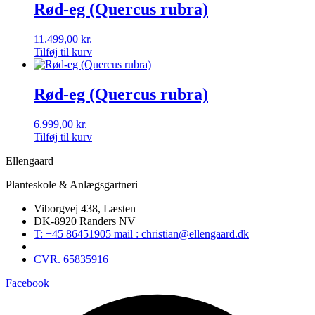
Rød-eg (Quercus rubra)
11.499,00
kr.
Tilføj til kurv
Rød-eg (Quercus rubra)
6.999,00
kr.
Tilføj til kurv
Ellengaard
Planteskole & Anlægsgartneri
Viborgvej 438, Læsten
DK-8920 Randers NV
T: +45 86451905 mail : christian@ellengaard.dk
CVR. 65835916
Facebook