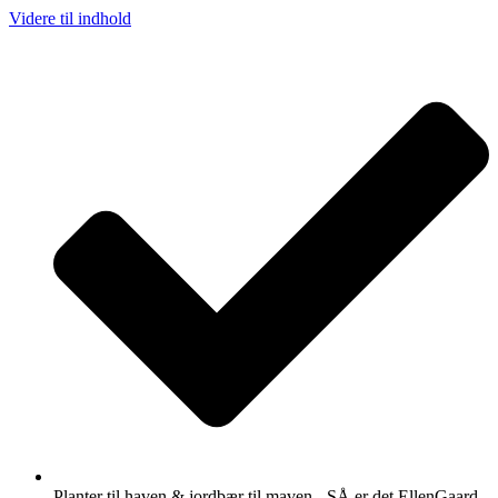
Videre til indhold
Planter til haven & jordbær til maven - SÅ er det EllenGaard