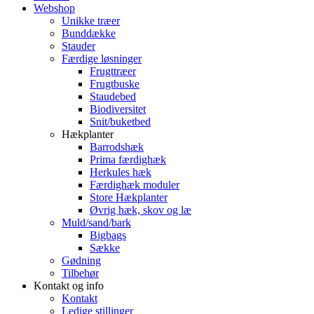
Webshop
Unikke træer
Bunddække
Stauder
Færdige løsninger
Frugttræer
Frugtbuske
Staudebed
Biodiversitet
Snit/buketbed
Hækplanter
Barrodshæk
Prima færdighæk
Herkules hæk
Færdighæk moduler
Store Hækplanter
Øvrig hæk, skov og læ
Muld/sand/bark
Bigbags
Sække
Gødning
Tilbehør
Kontakt og info
Kontakt
Ledige stillinger