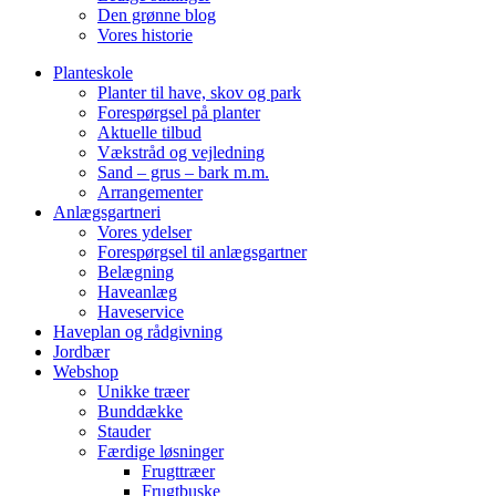
Den grønne blog
Vores historie
Planteskole
Planter til have, skov og park
Forespørgsel på planter
Aktuelle tilbud
Vækstråd og vejledning
Sand – grus – bark m.m.
Arrangementer
Anlægsgartneri
Vores ydelser
Forespørgsel til anlægsgartner
Belægning
Haveanlæg
Haveservice
Haveplan og rådgivning
Jordbær
Webshop
Unikke træer
Bunddække
Stauder
Færdige løsninger
Frugttræer
Frugtbuske