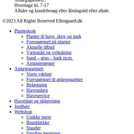
Hverdage kl. 7-17
Aftaler og kundebesøg efter åbningstid efter aftale.
©2023 All Rights Reserved Ellengaard.dk
Planteskole
Planter til have, skov og park
Forespørgsel på planter
Aktuelle tilbud
Vækstråd og vejledning
Sand – grus – bark m.m.
Arrangementer
Anlægsgartneri
Vores ydelser
Forespørgsel til anlægsgartner
Belægning
Haveanlæg
Haveservice
Haveplan og rådgivning
Jordbær
Webshop
Unikke træer
Bunddække
Stauder
Færdige løsninger