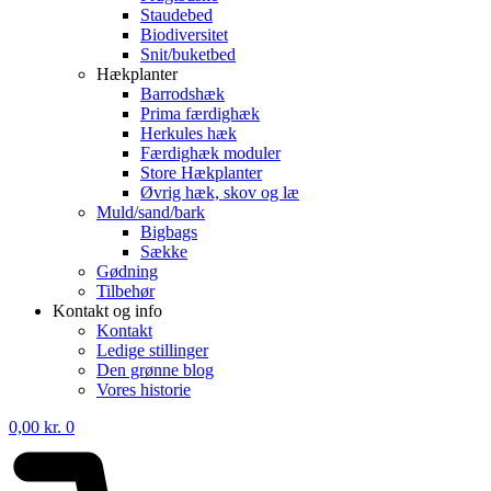
Staudebed
Biodiversitet
Snit/buketbed
Hækplanter
Barrodshæk
Prima færdighæk
Herkules hæk
Færdighæk moduler
Store Hækplanter
Øvrig hæk, skov og læ
Muld/sand/bark
Bigbags
Sække
Gødning
Tilbehør
Kontakt og info
Kontakt
Ledige stillinger
Den grønne blog
Vores historie
0,00
kr.
0