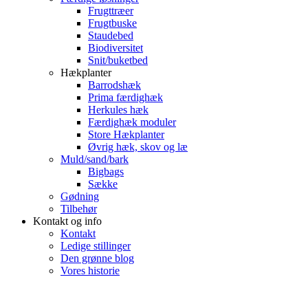
Frugttræer
Frugtbuske
Staudebed
Biodiversitet
Snit/buketbed
Hækplanter
Barrodshæk
Prima færdighæk
Herkules hæk
Færdighæk moduler
Store Hækplanter
Øvrig hæk, skov og læ
Muld/sand/bark
Bigbags
Sække
Gødning
Tilbehør
Kontakt og info
Kontakt
Ledige stillinger
Den grønne blog
Vores historie