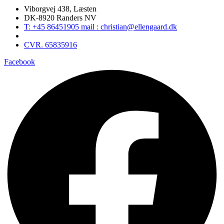
Viborgvej 438, Læsten
DK-8920 Randers NV
T: +45 86451905 mail : christian@ellengaard.dk
CVR. 65835916
Facebook