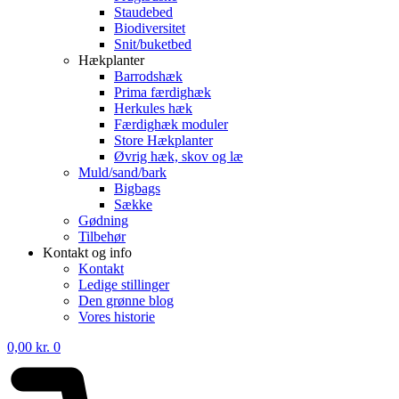
Staudebed
Biodiversitet
Snit/buketbed
Hækplanter
Barrodshæk
Prima færdighæk
Herkules hæk
Færdighæk moduler
Store Hækplanter
Øvrig hæk, skov og læ
Muld/sand/bark
Bigbags
Sække
Gødning
Tilbehør
Kontakt og info
Kontakt
Ledige stillinger
Den grønne blog
Vores historie
0,00
kr.
0