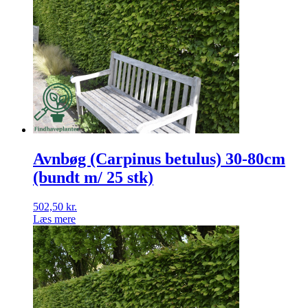
Avnbøg (Carpinus betulus) 30-80cm
(bundt m/ 25 stk)
502,50
kr.
Læs mere