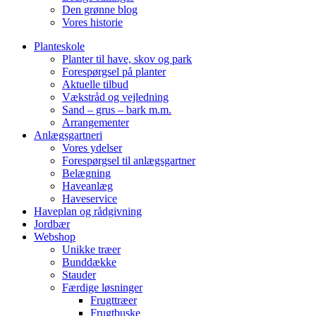
Den grønne blog
Vores historie
Planteskole
Planter til have, skov og park
Forespørgsel på planter
Aktuelle tilbud
Vækstråd og vejledning
Sand – grus – bark m.m.
Arrangementer
Anlægsgartneri
Vores ydelser
Forespørgsel til anlægsgartner
Belægning
Haveanlæg
Haveservice
Haveplan og rådgivning
Jordbær
Webshop
Unikke træer
Bunddække
Stauder
Færdige løsninger
Frugttræer
Frugtbuske