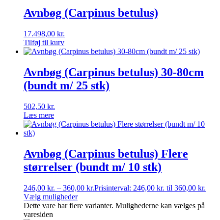
Avnbøg (Carpinus betulus)
17.498,00
kr.
Tilføj til kurv
Avnbøg (Carpinus betulus) 30-80cm
(bundt m/ 25 stk)
502,50
kr.
Læs mere
Avnbøg (Carpinus betulus) Flere
størrelser (bundt m/ 10 stk)
246,00
kr.
–
360,00
kr.
Prisinterval: 246,00 kr. til 360,00 kr.
Vælg muligheder
Dette vare har flere varianter. Mulighederne kan vælges på
varesiden