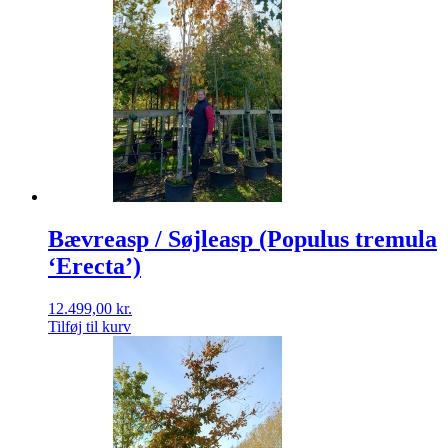
Bævreasp / Søjleasp (Populus tremula
‘Erecta’)
12.499,00
kr.
Tilføj til kurv