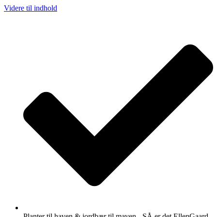
Videre til indhold
Planter til haven & jordbær til maven - SÅ er det EllenGaard