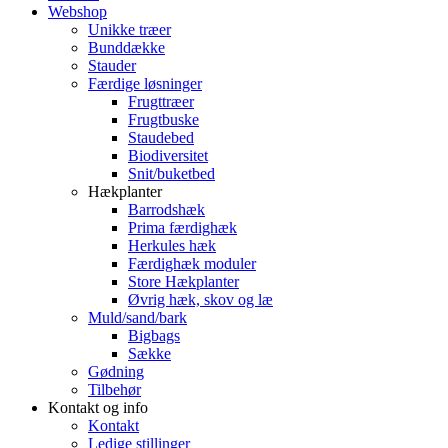
Webshop
Unikke træer
Bunddække
Stauder
Færdige løsninger
Frugttræer
Frugtbuske
Staudebed
Biodiversitet
Snit/buketbed
Hækplanter
Barrodshæk
Prima færdighæk
Herkules hæk
Færdighæk moduler
Store Hækplanter
Øvrig hæk, skov og læ
Muld/sand/bark
Bigbags
Sække
Gødning
Tilbehør
Kontakt og info
Kontakt
Ledige stillinger