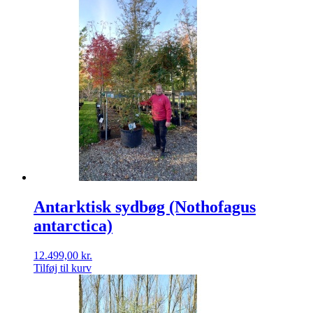
Antarktisk sydbøg (Nothofagus
antarctica)
12.499,00
kr.
Tilføj til kurv