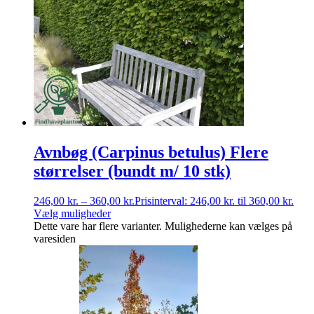
Avnbøg (Carpinus betulus) Flere
størrelser (bundt m/ 10 stk)
246,00
kr.
–
360,00
kr.
Prisinterval: 246,00 kr. til 360,00 kr.
Vælg muligheder
Dette vare har flere varianter. Mulighederne kan vælges på
varesiden