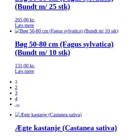
(Bundt m/ 25 stk)
265,00
kr.
Læs mere
Bøg 50-80 cm (Fagus sylvatica)
(Bundt m/ 10 stk)
131,00
kr.
Læs mere
1
2
3
4
→
Ægte kastanje (Castanea sativa)