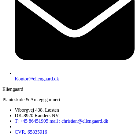
Kontor@ellengaard.dk
Ellengaard
Planteskole & Anlægsgartneri
Viborgvej 438, Læsten
DK-8920 Randers NV
T: +45 86451905 mail : christian@ellengaard.dk
CVR. 65835916