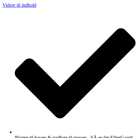
Videre til indhold
Planter til haven & jordbær til maven - SÅ er det EllenGaard