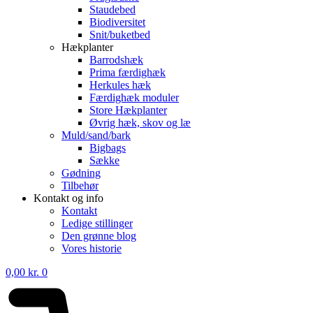
Staudebed
Biodiversitet
Snit/buketbed
Hækplanter
Barrodshæk
Prima færdighæk
Herkules hæk
Færdighæk moduler
Store Hækplanter
Øvrig hæk, skov og læ
Muld/sand/bark
Bigbags
Sække
Gødning
Tilbehør
Kontakt og info
Kontakt
Ledige stillinger
Den grønne blog
Vores historie
0,00
kr.
0