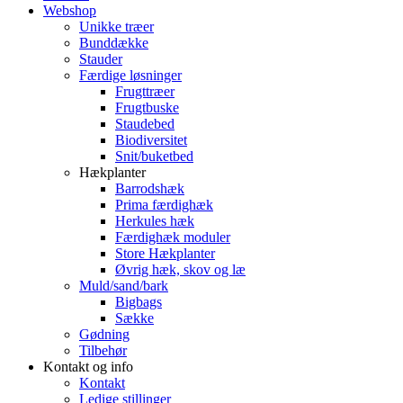
Webshop
Unikke træer
Bunddække
Stauder
Færdige løsninger
Frugttræer
Frugtbuske
Staudebed
Biodiversitet
Snit/buketbed
Hækplanter
Barrodshæk
Prima færdighæk
Herkules hæk
Færdighæk moduler
Store Hækplanter
Øvrig hæk, skov og læ
Muld/sand/bark
Bigbags
Sække
Gødning
Tilbehør
Kontakt og info
Kontakt
Ledige stillinger