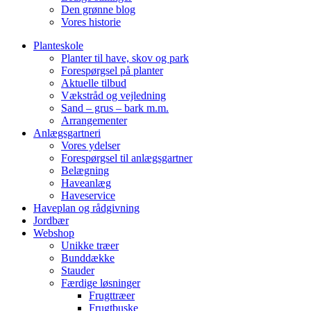
Den grønne blog
Vores historie
Planteskole
Planter til have, skov og park
Forespørgsel på planter
Aktuelle tilbud
Vækstråd og vejledning
Sand – grus – bark m.m.
Arrangementer
Anlægsgartneri
Vores ydelser
Forespørgsel til anlægsgartner
Belægning
Haveanlæg
Haveservice
Haveplan og rådgivning
Jordbær
Webshop
Unikke træer
Bunddække
Stauder
Færdige løsninger
Frugttræer
Frugtbuske