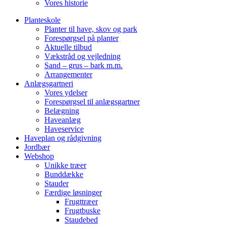
Vores historie
Planteskole
Planter til have, skov og park
Forespørgsel på planter
Aktuelle tilbud
Vækstråd og vejledning
Sand – grus – bark m.m.
Arrangementer
Anlægsgartneri
Vores ydelser
Forespørgsel til anlægsgartner
Belægning
Haveanlæg
Haveservice
Haveplan og rådgivning
Jordbær
Webshop
Unikke træer
Bunddække
Stauder
Færdige løsninger
Frugttræer
Frugtbuske
Staudebed