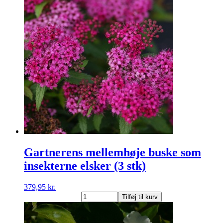
som
insekterne
elsker
(3
stk)
antal
Gartnerens mellemhøje buske som
insekterne elsker (3 stk)
379,95
kr.
Gartnerens
Tilføj til kurv
mellemhøje
buske
som