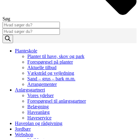
Søg
Products
search
Planteskole
Planter til have, skov og park
Forespørgsel på planter
Aktuelle tilbud
Vækstråd og vejledning
Sand – grus – bark m.m.
Arrangementer
Anlægsgartneri
Vores ydelser
Forespørgsel til anlægsgartner
Belægning
Haveanlæg
Haveservice
Haveplan og rådgivning
Jordbær
Webshop