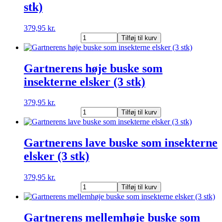
stk)
379,95
kr.
Gartnerens
Tilføj til kurv
hjemmehørende
buske
(3
Gartnerens høje buske som
stk)
insekterne elsker (3 stk)
antal
379,95
kr.
Gartnerens
Tilføj til kurv
høje
buske
som
Gartnerens lave buske som insekterne
insekterne
elsker (3 stk)
elsker
(3
stk)
379,95
kr.
antal
Gartnerens
Tilføj til kurv
lave
buske
som
Gartnerens mellemhøje buske som
insekterne