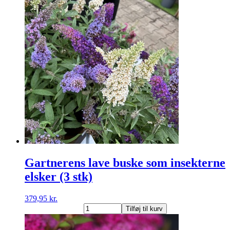
buske
som
insekterne
elsker
(3
stk)
antal
Gartnerens lave buske som insekterne
elsker (3 stk)
379,95
kr.
Gartnerens
Tilføj til kurv
lave
buske