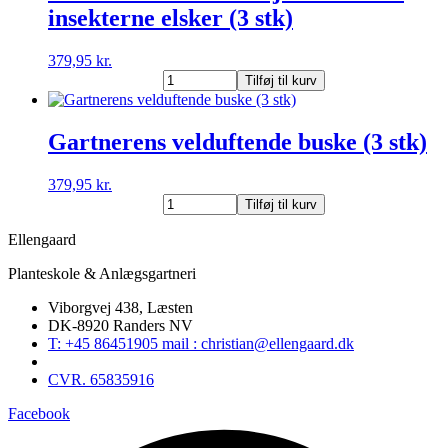
insekterne elsker (3 stk)
elsker
(3
stk)
379,95
kr.
antal
Gartnerens
Tilføj til kurv
mellemhøje
buske
som
Gartnerens velduftende buske (3 stk)
insekterne
elsker
379,95
kr.
(3
Gartnerens
stk)
Tilføj til kurv
velduftende
antal
buske
Ellengaard
(3
Planteskole & Anlægsgartneri
stk)
antal
Viborgvej 438, Læsten
DK-8920 Randers NV
T: +45 86451905 mail : christian@ellengaard.dk
CVR. 65835916
Facebook