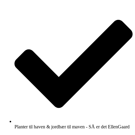
Videre
til
indhold
Planter til haven & jordbær til maven - SÅ er det EllenGaard