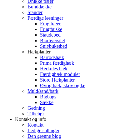
Unikke træer
Bunddække
Stauder
Færdige løsninger
Frugttræer
Frugtbuske
Staudebed
Biodiversitet
Snit/buketbed
Hækplanter
Barrodshæk
Prima færdighæk
Herkules hæk
Færdighæk moduler
Store Hækplanter
Øvrig hæk, skov og læ
Muld/sand/bark
Bigbags
Sække
Gødning
Tilbehør
Kontakt og info
Kontakt
Ledige stillinger
Den grønne blog