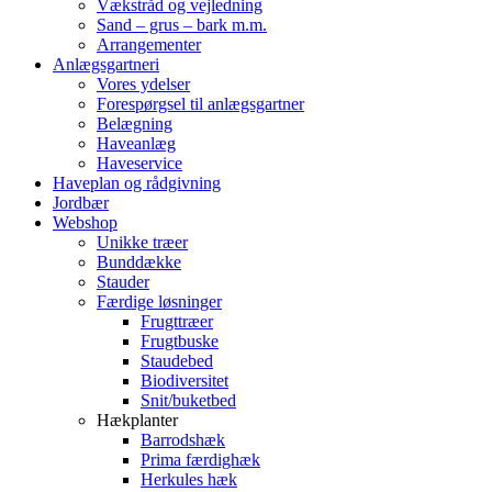
Vækstråd og vejledning
Sand – grus – bark m.m.
Arrangementer
Anlægsgartneri
Vores ydelser
Forespørgsel til anlægsgartner
Belægning
Haveanlæg
Haveservice
Haveplan og rådgivning
Jordbær
Webshop
Unikke træer
Bunddække
Stauder
Færdige løsninger
Frugttræer
Frugtbuske
Staudebed
Biodiversitet
Snit/buketbed
Hækplanter
Barrodshæk
Prima færdighæk
Herkules hæk