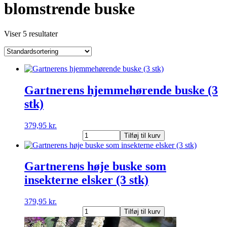
blomstrende buske
Viser 5 resultater
Gartnerens hjemmehørende buske (3
stk)
379,95
kr.
Gartnerens
Tilføj til kurv
hjemmehørende
buske
(3
Gartnerens høje buske som
stk)
insekterne elsker (3 stk)
antal
379,95
kr.
Gartnerens
Tilføj til kurv
høje