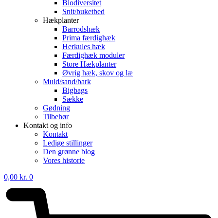
Biodiversitet
Snit/buketbed
Hækplanter
Barrodshæk
Prima færdighæk
Herkules hæk
Færdighæk moduler
Store Hækplanter
Øvrig hæk, skov og læ
Muld/sand/bark
Bigbags
Sække
Gødning
Tilbehør
Kontakt og info
Kontakt
Ledige stillinger
Den grønne blog
Vores historie
0,00
kr.
0