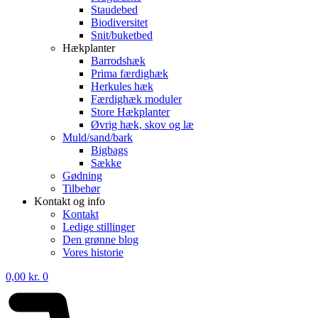
Staudebed
Biodiversitet
Snit/buketbed
Hækplanter
Barrodshæk
Prima færdighæk
Herkules hæk
Færdighæk moduler
Store Hækplanter
Øvrig hæk, skov og læ
Muld/sand/bark
Bigbags
Sække
Gødning
Tilbehør
Kontakt og info
Kontakt
Ledige stillinger
Den grønne blog
Vores historie
0,00
kr.
0