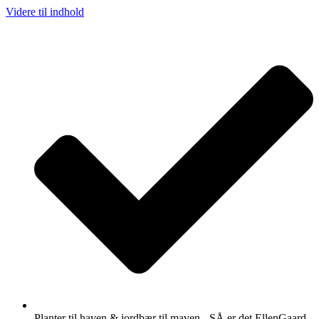
Videre til indhold
Planter til haven & jordbær til maven - SÅ er det EllenGaard