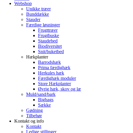
Webshop
Unikke træer
Bunddække
Stauder
Færdige løsninger
Frugttræer
Frugtbuske
Staudebed
Biodiversitet
Snit/buketbed
Hækplanter
Barrodshæk
Prima færdighæk
Herkules hæk
Færdighæk moduler
Store Hækplanter
Øvrig hæk, skov og læ
Muld/sand/bark
Bigbags
Sække
Gødning
Tilbehør
Kontakt og info
Kontakt
Ledige stillinger