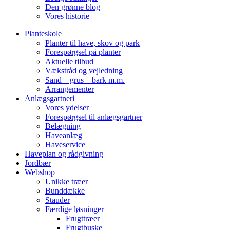
Den grønne blog
Vores historie
Planteskole
Planter til have, skov og park
Forespørgsel på planter
Aktuelle tilbud
Vækstråd og vejledning
Sand – grus – bark m.m.
Arrangementer
Anlægsgartneri
Vores ydelser
Forespørgsel til anlægsgartner
Belægning
Haveanlæg
Haveservice
Haveplan og rådgivning
Jordbær
Webshop
Unikke træer
Bunddække
Stauder
Færdige løsninger
Frugttræer
Frugtbuske