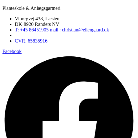
Planteskole & Anlægsgartneri
Viborgvej 438, Læsten
DK-8920 Randers NV
T: +45 86451905 mail : christian@ellengaard.dk
CVR. 65835916
Facebook