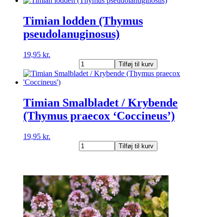
(Thymus
citriodorus
Timian lodden (Thymus
'Aureus')
pseudolanuginosus)
antal
19,95
kr.
Timian
Tilføj til kurv
lodden
(Thymus
pseudolanuginosus)
antal
Timian Smalbladet / Krybende
(Thymus praecox ‘Coccineus’)
19,95
kr.
Timian
Tilføj til kurv
Smalbladet
/
Krybende
(Thymus
praecox
'Coccineus')
antal