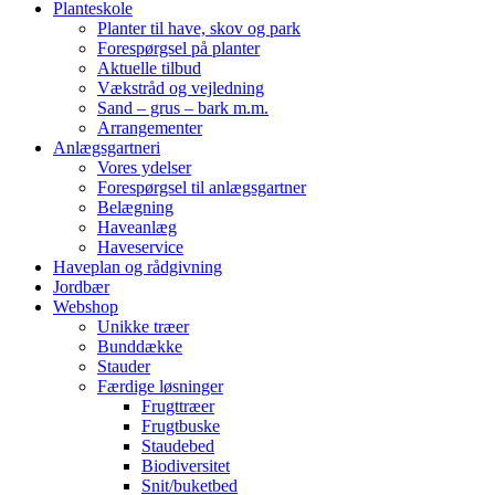
Planteskole
Planter til have, skov og park
Forespørgsel på planter
Aktuelle tilbud
Vækstråd og vejledning
Sand – grus – bark m.m.
Arrangementer
Anlægsgartneri
Vores ydelser
Forespørgsel til anlægsgartner
Belægning
Haveanlæg
Haveservice
Haveplan og rådgivning
Jordbær
Webshop
Unikke træer
Bunddække
Stauder
Færdige løsninger
Frugttræer
Frugtbuske
Staudebed
Biodiversitet
Snit/buketbed