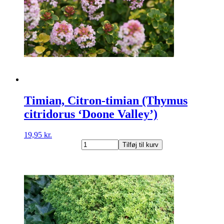
Timian, Citron-timian (Thymus
citridorus ‘Doone Valley’)
19,95
kr.
Timian,
Tilføj til kurv
Citron-
timian
(Thymus
citridorus
'Doone
Valley')
antal