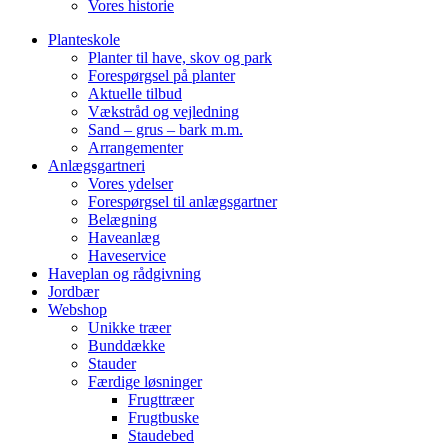
Vores historie
Planteskole
Planter til have, skov og park
Forespørgsel på planter
Aktuelle tilbud
Vækstråd og vejledning
Sand – grus – bark m.m.
Arrangementer
Anlægsgartneri
Vores ydelser
Forespørgsel til anlægsgartner
Belægning
Haveanlæg
Haveservice
Haveplan og rådgivning
Jordbær
Webshop
Unikke træer
Bunddække
Stauder
Færdige løsninger
Frugttræer
Frugtbuske
Staudebed