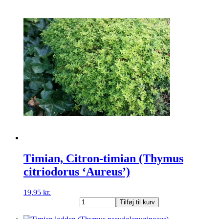
timian
(Thymus
citridorus
'Doone
Valley')
antal
Timian, Citron-timian (Thymus
citriodorus ‘Aureus’)
19,95
kr.
Timian,
Tilføj til kurv
Citron-
timian