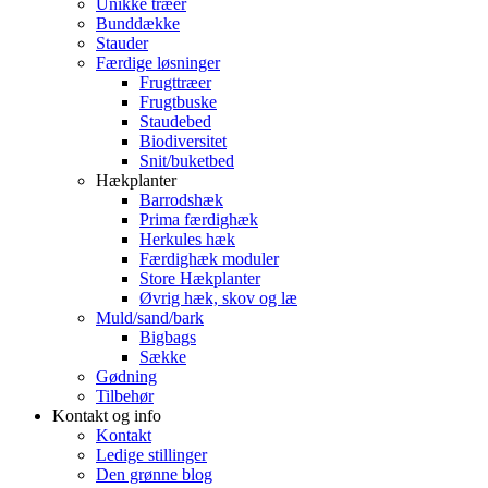
Unikke træer
Bunddække
Stauder
Færdige løsninger
Frugttræer
Frugtbuske
Staudebed
Biodiversitet
Snit/buketbed
Hækplanter
Barrodshæk
Prima færdighæk
Herkules hæk
Færdighæk moduler
Store Hækplanter
Øvrig hæk, skov og læ
Muld/sand/bark
Bigbags
Sække
Gødning
Tilbehør
Kontakt og info
Kontakt
Ledige stillinger
Den grønne blog