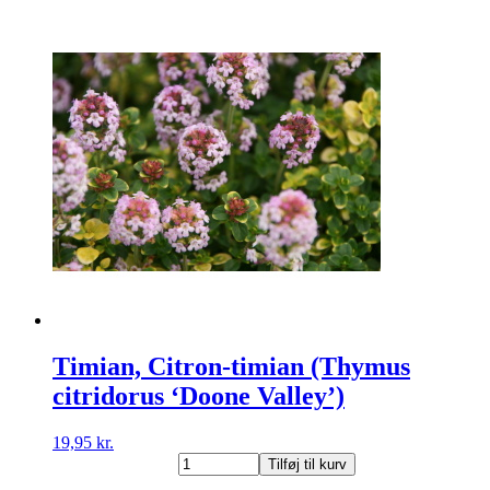
Smalbladet
/
Krybende
(Thymus
praecox
'Coccineus')
antal
Timian, Citron-timian (Thymus
citridorus ‘Doone Valley’)
19,95
kr.
Timian,
Tilføj til kurv
Citron-