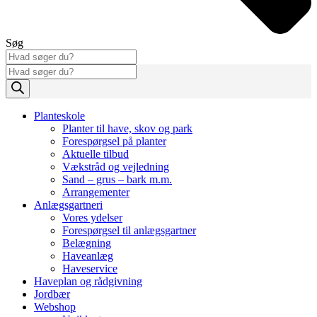
Søg
Products
search
Planteskole
Planter til have, skov og park
Forespørgsel på planter
Aktuelle tilbud
Vækstråd og vejledning
Sand – grus – bark m.m.
Arrangementer
Anlægsgartneri
Vores ydelser
Forespørgsel til anlægsgartner
Belægning
Haveanlæg
Haveservice
Haveplan og rådgivning
Jordbær
Webshop