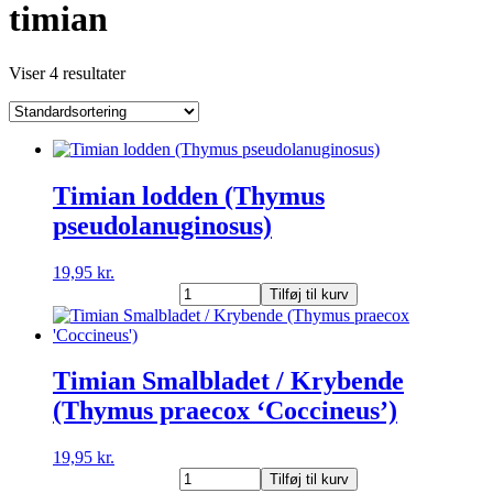
timian
Viser 4 resultater
Timian lodden (Thymus
pseudolanuginosus)
19,95
kr.
Timian
Tilføj til kurv
lodden
(Thymus
pseudolanuginosus)
antal
Timian Smalbladet / Krybende
(Thymus praecox ‘Coccineus’)
19,95
kr.
Timian
Tilføj til kurv