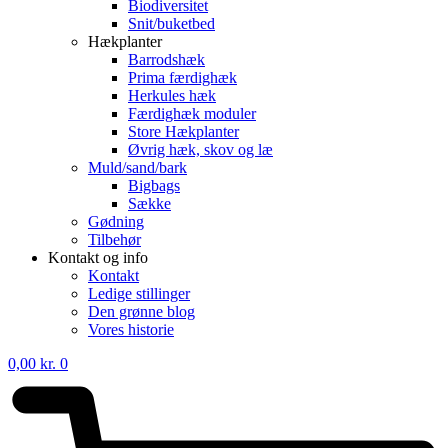
Biodiversitet
Snit/buketbed
Hækplanter
Barrodshæk
Prima færdighæk
Herkules hæk
Færdighæk moduler
Store Hækplanter
Øvrig hæk, skov og læ
Muld/sand/bark
Bigbags
Sække
Gødning
Tilbehør
Kontakt og info
Kontakt
Ledige stillinger
Den grønne blog
Vores historie
0,00
kr.
0