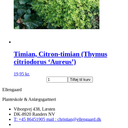
Timian, Citron-timian (Thymus
citriodorus ‘Aureus’)
19,95
kr.
Timian,
Tilføj til kurv
Citron-
timian
Ellengaard
(Thymus
Planteskole & Anlægsgartneri
citriodorus
'Aureus')
Viborgvej 438, Læsten
antal
DK-8920 Randers NV
T: +45 86451905 mail : christian@ellengaard.dk