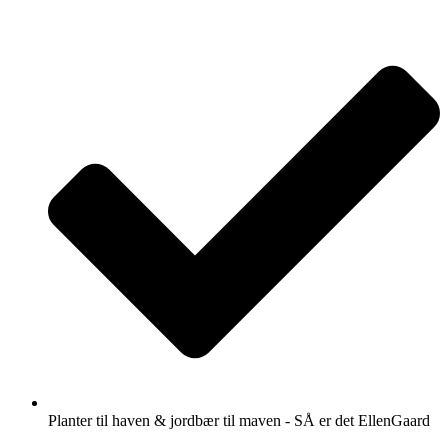
Videre
til
indhold
Planter til haven & jordbær til maven - SÅ er det EllenGaard