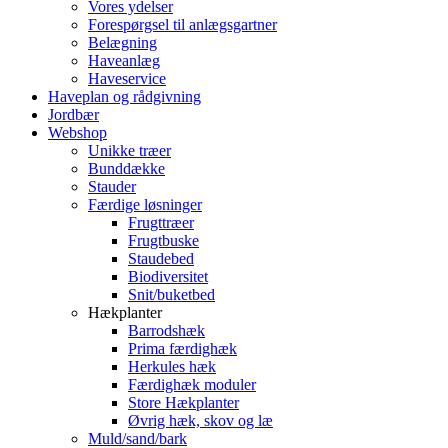
Vores ydelser
Forespørgsel til anlægsgartner
Belægning
Haveanlæg
Haveservice
Haveplan og rådgivning
Jordbær
Webshop
Unikke træer
Bunddække
Stauder
Færdige løsninger
Frugttræer
Frugtbuske
Staudebed
Biodiversitet
Snit/buketbed
Hækplanter
Barrodshæk
Prima færdighæk
Herkules hæk
Færdighæk moduler
Store Hækplanter
Øvrig hæk, skov og læ
Muld/sand/bark