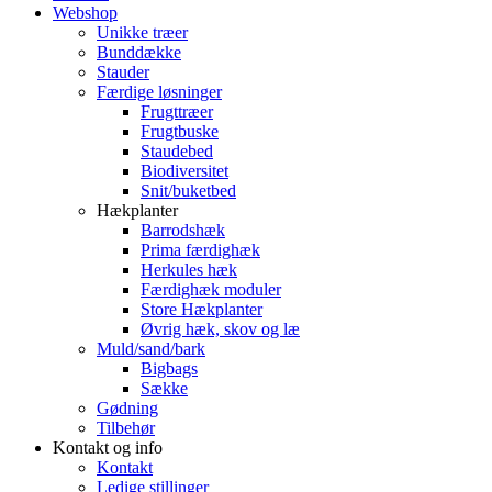
Webshop
Unikke træer
Bunddække
Stauder
Færdige løsninger
Frugttræer
Frugtbuske
Staudebed
Biodiversitet
Snit/buketbed
Hækplanter
Barrodshæk
Prima færdighæk
Herkules hæk
Færdighæk moduler
Store Hækplanter
Øvrig hæk, skov og læ
Muld/sand/bark
Bigbags
Sække
Gødning
Tilbehør
Kontakt og info
Kontakt
Ledige stillinger