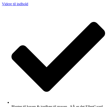
Videre til indhold
Planter til haven & jordbær til maven - SÅ er det EllenGaard