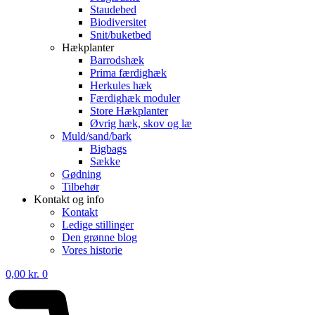
Staudebed
Biodiversitet
Snit/buketbed
Hækplanter
Barrodshæk
Prima færdighæk
Herkules hæk
Færdighæk moduler
Store Hækplanter
Øvrig hæk, skov og læ
Muld/sand/bark
Bigbags
Sække
Gødning
Tilbehør
Kontakt og info
Kontakt
Ledige stillinger
Den grønne blog
Vores historie
0,00
kr.
0