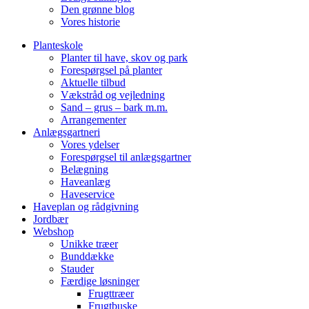
Den grønne blog
Vores historie
Planteskole
Planter til have, skov og park
Forespørgsel på planter
Aktuelle tilbud
Vækstråd og vejledning
Sand – grus – bark m.m.
Arrangementer
Anlægsgartneri
Vores ydelser
Forespørgsel til anlægsgartner
Belægning
Haveanlæg
Haveservice
Haveplan og rådgivning
Jordbær
Webshop
Unikke træer
Bunddække
Stauder
Færdige løsninger
Frugttræer
Frugtbuske