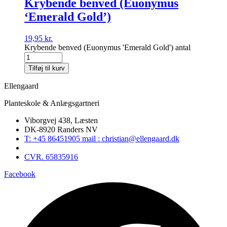
Krybende benved (Euonymus
‘Emerald Gold’)
19,95
kr.
Krybende benved (Euonymus 'Emerald Gold') antal
Tilføj til kurv
Ellengaard
Planteskole & Anlægsgartneri
Viborgvej 438, Læsten
DK-8920 Randers NV
T: +45 86451905 mail : christian@ellengaard.dk
CVR. 65835916
Facebook