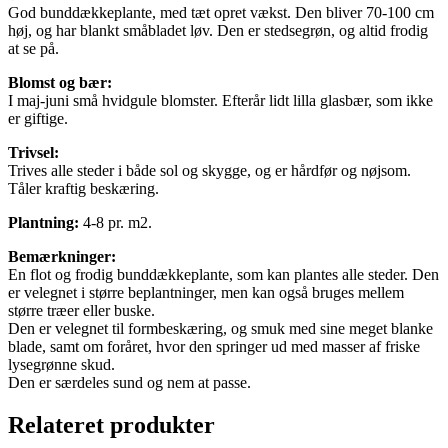
God bunddækkeplante, med tæt opret vækst. Den bliver 70-100 cm
høj, og har blankt småbladet løv. Den er stedsegrøn, og altid frodig
at se på.
Blomst og bær:
I maj-juni små hvidgule blomster. Efterår lidt lilla glasbær, som ikke
er giftige.
Trivsel:
Trives alle steder i både sol og skygge, og er hårdfør og nøjsom.
Tåler kraftig beskæring.
Plantning:
4-8 pr. m2.
Bemærkninger:
En flot og frodig bunddækkeplante, som kan plantes alle steder. Den
er velegnet i større beplantninger, men kan også bruges mellem
større træer eller buske.
Den er velegnet til formbeskæring, og smuk med sine meget blanke
blade, samt om foråret, hvor den springer ud med masser af friske
lysegrønne skud.
Den er særdeles sund og nem at passe.
Relateret produkter