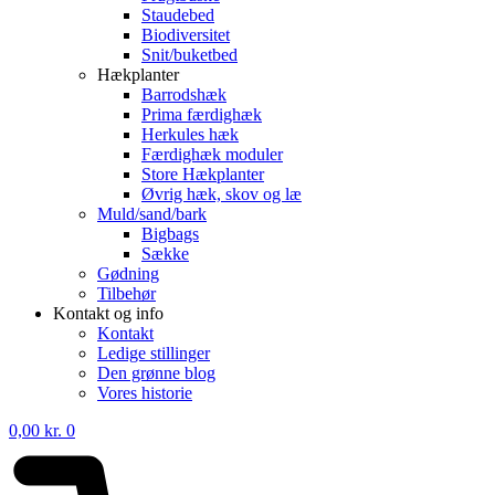
Staudebed
Biodiversitet
Snit/buketbed
Hækplanter
Barrodshæk
Prima færdighæk
Herkules hæk
Færdighæk moduler
Store Hækplanter
Øvrig hæk, skov og læ
Muld/sand/bark
Bigbags
Sække
Gødning
Tilbehør
Kontakt og info
Kontakt
Ledige stillinger
Den grønne blog
Vores historie
0,00
kr.
0