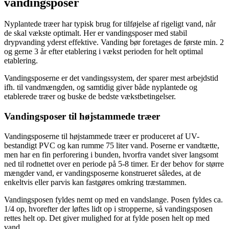
vandingsposer
Nyplantede træer har typisk brug for tilføjelse af rigeligt vand, når
de skal vækste optimalt. Her er vandingsposer med stabil
drypvanding yderst effektive. Vanding bør foretages de første min. 2
og gerne 3 år efter etablering i vækst perioden for helt optimal
etablering.
Vandingsposerne er det vandingssystem, der sparer mest arbejdstid
ifh. til vandmængden, og samtidig giver både nyplantede og
etablerede træer og buske de bedste vækstbetingelser.
Vandingsposer til højstammede træer
Vandingsposerne til højstammede træer er produceret af UV-
bestandigt PVC og kan rumme 75 liter vand. Poserne er vandtætte,
men har en fin perforering i bunden, hvorfra vandet siver langsomt
ned til rodnettet over en periode på 5-8 timer. Er der behov for større
mængder vand, er vandingsposerne konstrueret således, at de
enkeltvis eller parvis kan fastgøres omkring træstammen.
Vandingsposen fyldes nemt op med en vandslange. Posen fyldes ca.
1/4 op, hvorefter der løftes lidt op i stropperne, så vandingsposen
rettes helt op. Det giver mulighed for at fylde posen helt op med
vand.