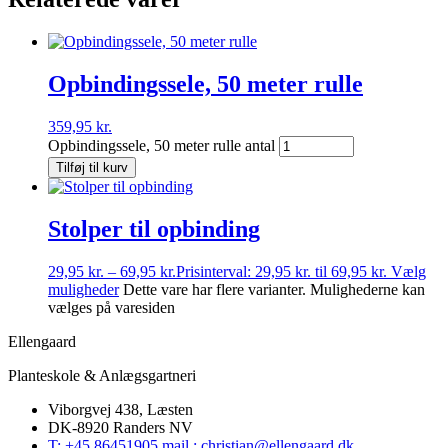
Opbindingssele, 50 meter rulle
359,95
kr.
Opbindingssele, 50 meter rulle antal
Tilføj til kurv
Stolper til opbinding
29,95
kr.
–
69,95
kr.
Prisinterval: 29,95 kr. til 69,95 kr.
Vælg
muligheder
Dette vare har flere varianter. Mulighederne kan
vælges på varesiden
Ellengaard
Planteskole & Anlægsgartneri
Viborgvej 438, Læsten
DK-8920 Randers NV
T: +45 86451905 mail : christian@ellengaard.dk