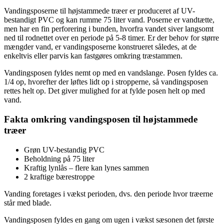
Vandingsposerne til højstammede træer er produceret af UV-
bestandigt PVC og kan rumme 75 liter vand. Poserne er vandtætte,
men har en fin perforering i bunden, hvorfra vandet siver langsomt
ned til rodnettet over en periode på 5-8 timer. Er der behov for større
mængder vand, er vandingsposerne konstrueret således, at de
enkeltvis eller parvis kan fastgøres omkring træstammen.
Vandingsposen fyldes nemt op med en vandslange. Posen fyldes ca.
1/4 op, hvorefter der løftes lidt op i stropperne, så vandingsposen
rettes helt op. Det giver mulighed for at fylde posen helt op med
vand.
Fakta omkring vandingsposen til højstammede
træer
Grøn UV-bestandig PVC
Beholdning på 75 liter
Kraftig lynlås – flere kan lynes sammen
2 kraftige bærestroppe
Vanding foretages i vækst perioden, dvs. den periode hvor træerne
står med blade.
Vandingsposen fyldes en gang om ugen i vækst sæsonen det første