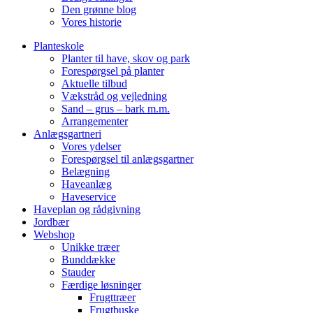
Den grønne blog
Vores historie
Planteskole
Planter til have, skov og park
Forespørgsel på planter
Aktuelle tilbud
Vækstråd og vejledning
Sand – grus – bark m.m.
Arrangementer
Anlægsgartneri
Vores ydelser
Forespørgsel til anlægsgartner
Belægning
Haveanlæg
Haveservice
Haveplan og rådgivning
Jordbær
Webshop
Unikke træer
Bunddække
Stauder
Færdige løsninger
Frugttræer
Frugtbuske