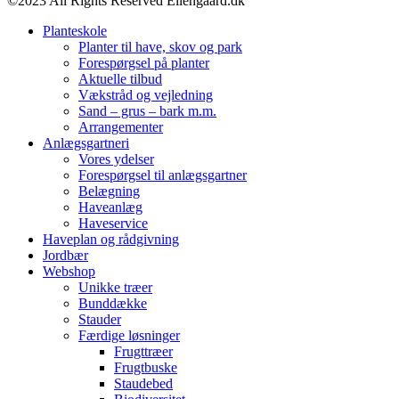
©2023 All Rights Reserved Ellengaard.dk
Planteskole
Planter til have, skov og park
Forespørgsel på planter
Aktuelle tilbud
Vækstråd og vejledning
Sand – grus – bark m.m.
Arrangementer
Anlægsgartneri
Vores ydelser
Forespørgsel til anlægsgartner
Belægning
Haveanlæg
Haveservice
Haveplan og rådgivning
Jordbær
Webshop
Unikke træer
Bunddække
Stauder
Færdige løsninger
Frugttræer
Frugtbuske
Staudebed