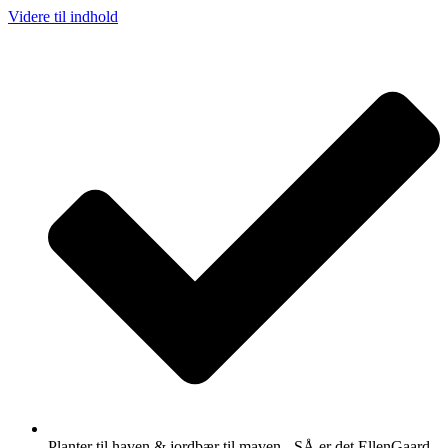
Videre til indhold
Planter til haven & jordbær til maven - SÅ er det EllenGaard