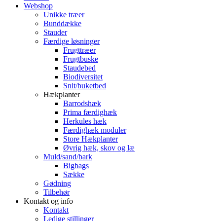
Webshop
Unikke træer
Bunddække
Stauder
Færdige løsninger
Frugttræer
Frugtbuske
Staudebed
Biodiversitet
Snit/buketbed
Hækplanter
Barrodshæk
Prima færdighæk
Herkules hæk
Færdighæk moduler
Store Hækplanter
Øvrig hæk, skov og læ
Muld/sand/bark
Bigbags
Sække
Gødning
Tilbehør
Kontakt og info
Kontakt
Ledige stillinger