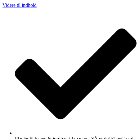
Videre til indhold
Planter til haven & jordbær til maven - SÅ er det EllenGaard