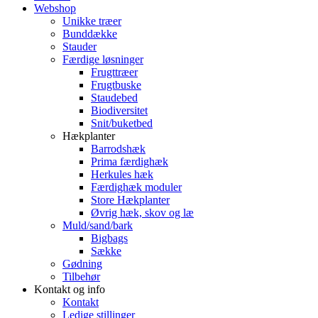
Webshop
Unikke træer
Bunddække
Stauder
Færdige løsninger
Frugttræer
Frugtbuske
Staudebed
Biodiversitet
Snit/buketbed
Hækplanter
Barrodshæk
Prima færdighæk
Herkules hæk
Færdighæk moduler
Store Hækplanter
Øvrig hæk, skov og læ
Muld/sand/bark
Bigbags
Sække
Gødning
Tilbehør
Kontakt og info
Kontakt
Ledige stillinger