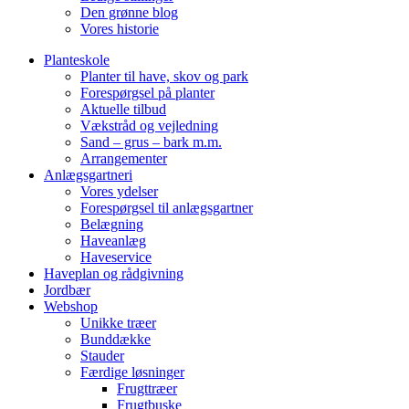
Den grønne blog
Vores historie
Planteskole
Planter til have, skov og park
Forespørgsel på planter
Aktuelle tilbud
Vækstråd og vejledning
Sand – grus – bark m.m.
Arrangementer
Anlægsgartneri
Vores ydelser
Forespørgsel til anlægsgartner
Belægning
Haveanlæg
Haveservice
Haveplan og rådgivning
Jordbær
Webshop
Unikke træer
Bunddække
Stauder
Færdige løsninger
Frugttræer
Frugtbuske