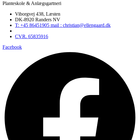
Planteskole & Anlægsgartneri
Viborgvej 438, Læsten
DK-8920 Randers NV
T: +45 86451905 mail : christian@ellengaard.dk
CVR. 65835916
Facebook