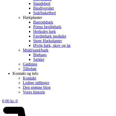
Staudebed
Biodiversitet
Snit/buketbed
Hækplanter
Barrodshæk
Prima færdighæk
Herkules hæk
Færdighæk moduler
Store Hækplanter
Øvrig hæk, skov og læ
Muld/sand/bark
Bigbags
Sække
Gødning
Tilbehør
Kontakt og info
Kontakt
Ledige stillinger
Den grønne blog
Vores historie
0,00
kr.
0