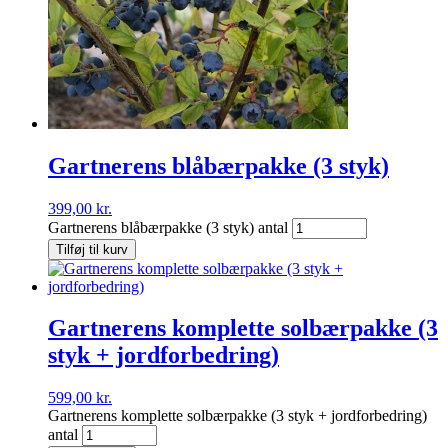
Gartnerens blåbærpakke (3 styk)
399,00
kr.
Gartnerens blåbærpakke (3 styk) antal
Tilføj til kurv
Gartnerens komplette solbærpakke (3
styk + jordforbedring)
599,00
kr.
Gartnerens komplette solbærpakke (3 styk + jordforbedring)
antal