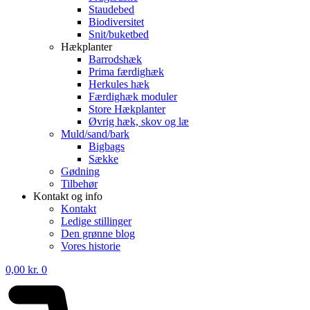
Staudebed
Biodiversitet
Snit/buketbed
Hækplanter
Barrodshæk
Prima færdighæk
Herkules hæk
Færdighæk moduler
Store Hækplanter
Øvrig hæk, skov og læ
Muld/sand/bark
Bigbags
Sække
Gødning
Tilbehør
Kontakt og info
Kontakt
Ledige stillinger
Den grønne blog
Vores historie
0,00
kr.
0