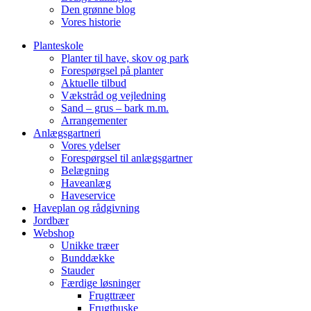
Den grønne blog
Vores historie
Planteskole
Planter til have, skov og park
Forespørgsel på planter
Aktuelle tilbud
Vækstråd og vejledning
Sand – grus – bark m.m.
Arrangementer
Anlægsgartneri
Vores ydelser
Forespørgsel til anlægsgartner
Belægning
Haveanlæg
Haveservice
Haveplan og rådgivning
Jordbær
Webshop
Unikke træer
Bunddække
Stauder
Færdige løsninger
Frugttræer
Frugtbuske