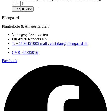
antal
Tilføj til kurv
Ellengaard
Planteskole & Anlægsgartneri
Viborgvej 438, Læsten
DK-8920 Randers NV
T: +45 86451905 mail : christian@ellengaard.dk
CVR. 65835916
Facebook