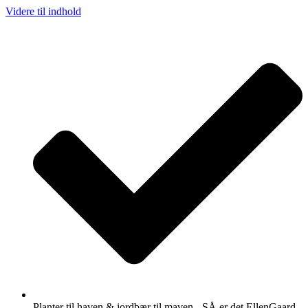
Videre til indhold
Planter til haven & jordbær til maven - SÅ er det EllenGaard