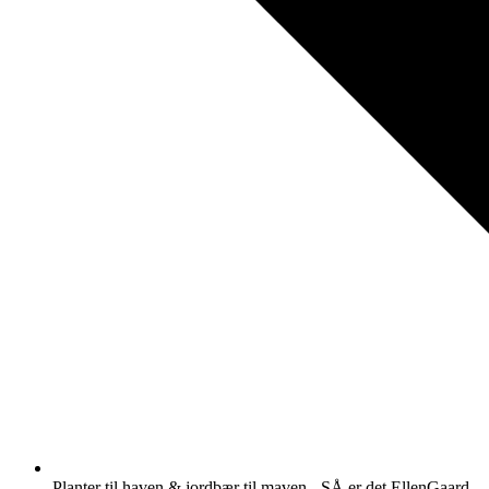
Planter til haven & jordbær til maven - SÅ er det EllenGaard