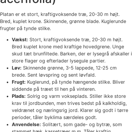
Platan er et stort, kraftigvoksende træ, 20-30 m højt.
Bred, kuplet krone. Skinnende, grønne blade. Kuglerunde
frugter på tynde stilke.
Vækst:
Stort, kraftigvoksende træ, 20-30 m højt.
Bred kuplet krone med kraftige hovedgrene. Unge
skud tæt brunfiltede. Barken, der er lysegrå afskaller i
store flager og efterlader lysegule partier.
Løv:
Skinnende grønne, 3-5 lappede, 12-25 cm
brede. Sent løvspring og sent løvfald.
Frugt:
Kuglerund, på tynde hængende stilke. Bliver
siddende på træet til hen på vinteren.
Plads:
Solrig og varm vokseplads. Stiller ikke store
krav til jordbunden, men trives bedst på kalkholdig,
veldrænet og næringsrig jord. Klarer sig godt i tørre
perioder, tåler byklima særdeles godt.
Anvendelse:
Solitært, som gade- og bytræ, som
stammet hæk, kassetræer m.m. Tåler kraftig