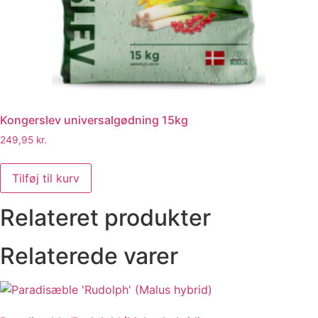
Kongerslev universalgødning 15kg
249,95
kr.
Kongerslev
universalgødning
Tilføj til kurv
15kg
antal
Relateret produkter
Relaterede varer