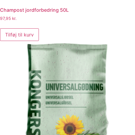
Champost jordforbedring 50L
97,95
kr.
Champost
jordforbedring
Tilføj til kurv
50L
antal