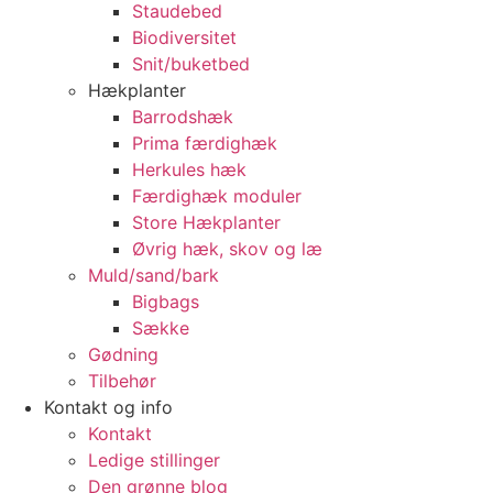
Staudebed
Biodiversitet
Snit/buketbed
Hækplanter
Barrodshæk
Prima færdighæk
Herkules hæk
Færdighæk moduler
Store Hækplanter
Øvrig hæk, skov og læ
Muld/sand/bark
Bigbags
Sække
Gødning
Tilbehør
Kontakt og info
Kontakt
Ledige stillinger
Den grønne blog