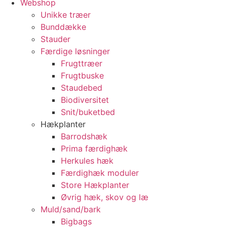
Webshop
Unikke træer
Bunddække
Stauder
Færdige løsninger
Frugttræer
Frugtbuske
Staudebed
Biodiversitet
Snit/buketbed
Hækplanter
Barrodshæk
Prima færdighæk
Herkules hæk
Færdighæk moduler
Store Hækplanter
Øvrig hæk, skov og læ
Muld/sand/bark
Bigbags