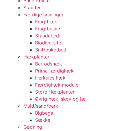
Bunddække
Stauder
Færdige løsninger
Frugttræer
Frugtbuske
Staudebed
Biodiversitet
Snit/buketbed
Hækplanter
Barrodshæk
Prima færdighæk
Herkules hæk
Færdighæk moduler
Store Hækplanter
Øvrig hæk, skov og læ
Muld/sand/bark
Bigbags
Sække
Gødning