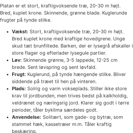
Platan er et stort, kraftigvoksende træ, 20-30 m højt.
Bred, kuplet krone. Skinnende, grønne blade. Kuglerunde
frugter på tynde stilke.
Vækst:
Stort, kraftigvoksende træ, 20-30 m højt.
Bred kuplet krone med kraftige hovedgrene. Unge
skud tæt brunfiltede. Barken, der er lysegrå afskaller i
store flager og efterlader lysegule partier.
Løv:
Skinnende grønne, 3-5 lappede, 12-25 cm
brede. Sent løvspring og sent løvfald.
Frugt:
Kuglerund, på tynde hængende stilke. Bliver
siddende på træet til hen på vinteren.
Plads:
Solrig og varm vokseplads. Stiller ikke store
krav til jordbunden, men trives bedst på kalkholdig,
veldrænet og næringsrig jord. Klarer sig godt i tørre
perioder, tåler byklima særdeles godt.
Anvendelse:
Solitært, som gade- og bytræ, som
stammet hæk, kassetræer m.m. Tåler kraftig
beskæring.