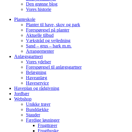
Den grønne blog
Vores historie
Planteskole
Planter til have, skov og park
Forespørgsel på planter
Aktuelle tilbud
Vækstråd og vejledning
Sand – grus – bark m.m.
Arrangementer
Anlægsgartneri
Vores ydelser
Forespørgsel til anlægsgartner
Belægning
Haveanlæg
Haveservice
Haveplan og rådgivning
Jordbær
Webshop
Unikke træer
Bunddække
Stauder
Færdige løsninger
Frugttræer
Frugtbuske