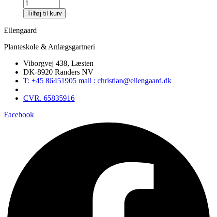
Tilføj til kurv
Ellengaard
Planteskole & Anlægsgartneri
Viborgvej 438, Læsten
DK-8920 Randers NV
T: +45 86451905 mail : christian@ellengaard.dk
CVR. 65835916
Facebook