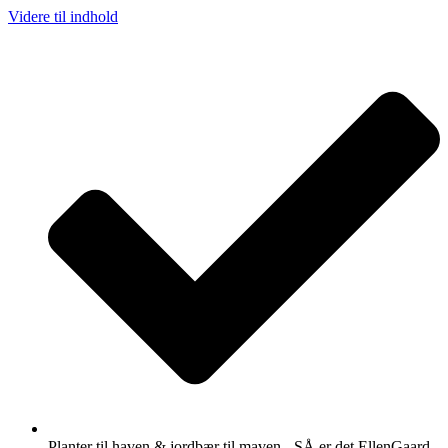
Videre til indhold
Planter til haven & jordbær til maven - SÅ er det EllenGaard