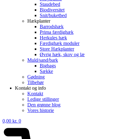
Staudebed
Biodiversitet
Snit/buketbed
Hækplanter
Barrodshæk
Prima færdighæk
Herkules hæk
Færdighæk moduler
Store Hækplanter
Øvrig hæk, skov og læ
Muld/sand/bark
Bigbags
Sække
Gødning
Tilbehør
Kontakt og info
Kontakt
Ledige stillinger
Den grønne blog
Vores historie
0,00
kr.
0