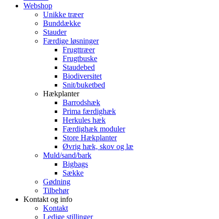
Webshop
Unikke træer
Bunddække
Stauder
Færdige løsninger
Frugttræer
Frugtbuske
Staudebed
Biodiversitet
Snit/buketbed
Hækplanter
Barrodshæk
Prima færdighæk
Herkules hæk
Færdighæk moduler
Store Hækplanter
Øvrig hæk, skov og læ
Muld/sand/bark
Bigbags
Sække
Gødning
Tilbehør
Kontakt og info
Kontakt
Ledige stillinger