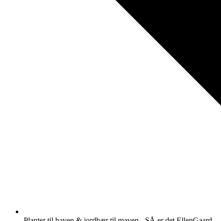
Planter til haven & jordbær til maven - SÅ er det EllenGaard