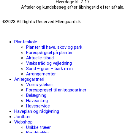
Hverdage kl. 7-17
Aftaler og kundebesøg efter åbningstid efter aftale.
©2023 All Rights Reserved Ellengaard.dk
Planteskole
Planter til have, skov og park
Forespørgsel på planter
Aktuelle tilbud
Vækstråd og vejledning
Sand – grus – bark m.m.
Arrangementer
Anlægsgartneri
Vores ydelser
Forespørgsel til anlægsgartner
Belægning
Haveanlæg
Haveservice
Haveplan og rådgivning
Jordbær
Webshop
Unikke træer
Bunddække