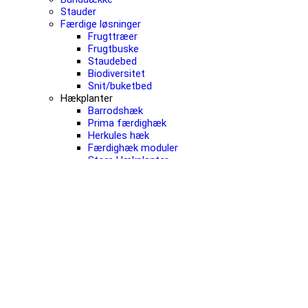
Stauder
Færdige løsninger
Frugttræer
Frugtbuske
Staudebed
Biodiversitet
Snit/buketbed
Hækplanter
Barrodshæk
Prima færdighæk
Herkules hæk
Færdighæk moduler
Store Hækplanter
Øvrig hæk, skov og læ
Muld/sand/bark
Bigbags
Sække
Gødning
Tilbehør
Kontakt og info
Kontakt
Ledige stillinger
Den grønne blog
Vores historie