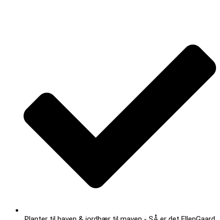
Planter til haven & jordbær til maven - SÅ er det EllenGaard