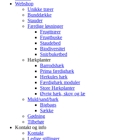
Webshop
Unikke træer
Bunddække
Stauder
Færdige løsninger
Frugttræer
Frugtbuske
Staudebed
Biodiversitet
Snit/buketbed
Hækplanter
Barrodshæk
Prima færdighæk
Herkules hæk
Færdighæk moduler
Store Hækplanter
Øvrig hæk, skov og læ
Muld/sand/bark
Bigbags
Sække
Gødning
Tilbehør
Kontakt og info
Kontakt
Ledige stillinger