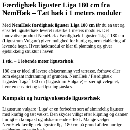
Færdighæk liguster Liga 180 cm fra
NemHæk – Tæt hæk i 1 meters moduler
Med
NemHæk færdighæk liguster Liga 180 cm
får du en tæt og
ensartet ligusterhæk leveret i stærke 1 meters moduler. Det
innovative produkt NemHæk / Færdighæk Liguster ´Liga´ 180 cm
(Ligustrum Vulgare) giver mulighed for hurtig og nem etablering af
levende hegn. Hvert hækmodul er klar til plantning og giver
øjeblikkelig struktur i haven.
1 stk. = 1 løbende meter ligusterhæk
180 cm er ideel til lavere afskærmning ved terrasse, forhave eller
som elegant indramning af grunden. NemHæk / Færdighæk
Liguster ´Liga´ 180 cm (Ligustrum Vulgare) er særligt velegnet,
hvor en ensartet og tæt løsning ønskes.
Kompakt og hurtigvoksende ligusterhæk
Ligustrum vulgare ‘Liga’ er en forbedret sort af almindelig liguster
med kraftig og tæt vækst. Den skyder villigt efter klipning og danner
hurtigt en kompakt og afskærmende effekt . Mange vælger
NemHæk færdighæk liguster liga 180 cm på grund af den hurtige
etablering og tætte hæk.