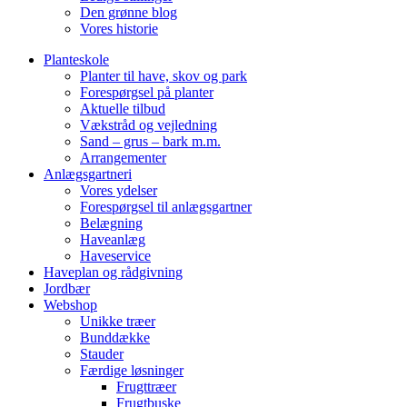
Den grønne blog
Vores historie
Planteskole
Planter til have, skov og park
Forespørgsel på planter
Aktuelle tilbud
Vækstråd og vejledning
Sand – grus – bark m.m.
Arrangementer
Anlægsgartneri
Vores ydelser
Forespørgsel til anlægsgartner
Belægning
Haveanlæg
Haveservice
Haveplan og rådgivning
Jordbær
Webshop
Unikke træer
Bunddække
Stauder
Færdige løsninger
Frugttræer
Frugtbuske