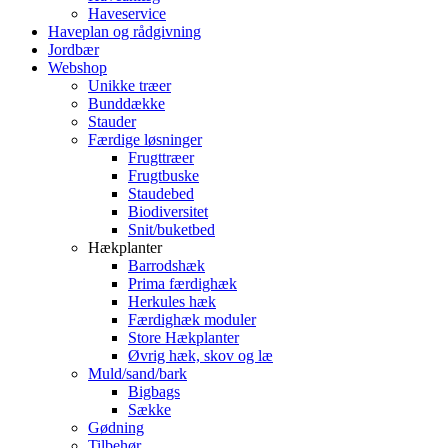
Haveservice
Haveplan og rådgivning
Jordbær
Webshop
Unikke træer
Bunddække
Stauder
Færdige løsninger
Frugttræer
Frugtbuske
Staudebed
Biodiversitet
Snit/buketbed
Hækplanter
Barrodshæk
Prima færdighæk
Herkules hæk
Færdighæk moduler
Store Hækplanter
Øvrig hæk, skov og læ
Muld/sand/bark
Bigbags
Sække
Gødning
Tilbehør