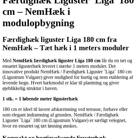
Færdighæk Liguster ‘Liga’ 180
cm – NemHæk i
modulopbygning
Færdighæk liguster Liga 180 cm fra
NemHæk – Tæt hæk i 1 meters moduler
Med
NemHæk færdighæk liguster Liga 180 cm
får du en tæt og
ensartet ligusterhæk leveret i stærke 1 meters moduler. Det
innovative produkt NemHæk / Færdighæk Liguster ´Liga´ 180 cm
(Ligustrum Vulgare) giver mulighed for hurtig og nem etablering af
levende hegn. Hvert hækmodul er klar til plantning og giver
øjeblikkelig struktur i haven.
1 stk. = 1 løbende meter ligusterhæk
180 cm er ideel til lavere afskærmning ved terrasse, forhave eller
som elegant indramning af grunden. NemHæk / Færdighæk
Liguster ´Liga´ 180 cm (Ligustrum Vulgare) er særligt velegnet,
hvor en ensartet og tæt løsning ønskes.
Kompakt og hurtigvoksende ligusterhæk