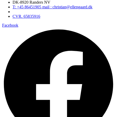
DK-8920 Randers NV
T: +45 86451905 mail : christian@ellengaard.dk
CVR. 65835916
Facebook