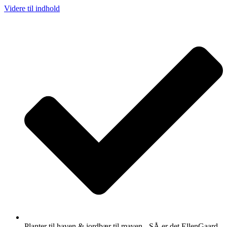
Videre til indhold
Planter til haven & jordbær til maven - SÅ er det EllenGaard