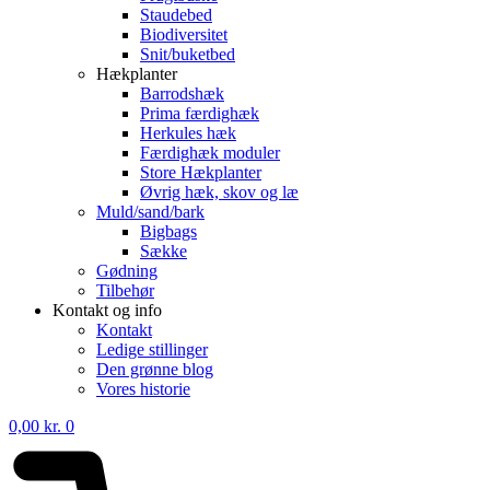
Staudebed
Biodiversitet
Snit/buketbed
Hækplanter
Barrodshæk
Prima færdighæk
Herkules hæk
Færdighæk moduler
Store Hækplanter
Øvrig hæk, skov og læ
Muld/sand/bark
Bigbags
Sække
Gødning
Tilbehør
Kontakt og info
Kontakt
Ledige stillinger
Den grønne blog
Vores historie
0,00
kr.
0