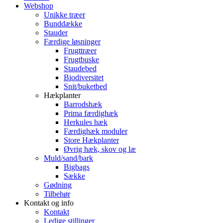
Webshop
Unikke træer
Bunddække
Stauder
Færdige løsninger
Frugttræer
Frugtbuske
Staudebed
Biodiversitet
Snit/buketbed
Hækplanter
Barrodshæk
Prima færdighæk
Herkules hæk
Færdighæk moduler
Store Hækplanter
Øvrig hæk, skov og læ
Muld/sand/bark
Bigbags
Sække
Gødning
Tilbehør
Kontakt og info
Kontakt
Ledige stillinger