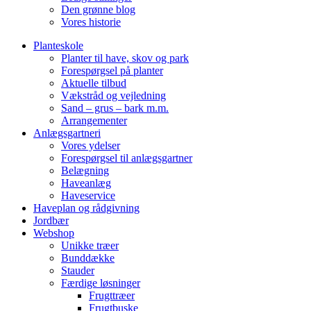
Den grønne blog
Vores historie
Planteskole
Planter til have, skov og park
Forespørgsel på planter
Aktuelle tilbud
Vækstråd og vejledning
Sand – grus – bark m.m.
Arrangementer
Anlægsgartneri
Vores ydelser
Forespørgsel til anlægsgartner
Belægning
Haveanlæg
Haveservice
Haveplan og rådgivning
Jordbær
Webshop
Unikke træer
Bunddække
Stauder
Færdige løsninger
Frugttræer
Frugtbuske