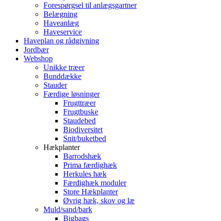
Forespørgsel til anlægsgartner
Belægning
Haveanlæg
Haveservice
Haveplan og rådgivning
Jordbær
Webshop
Unikke træer
Bunddække
Stauder
Færdige løsninger
Frugttræer
Frugtbuske
Staudebed
Biodiversitet
Snit/buketbed
Hækplanter
Barrodshæk
Prima færdighæk
Herkules hæk
Færdighæk moduler
Store Hækplanter
Øvrig hæk, skov og læ
Muld/sand/bark
Bigbags