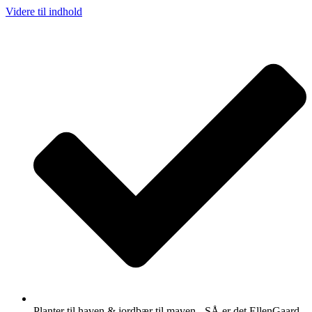
Videre til indhold
Planter til haven & jordbær til maven - SÅ er det EllenGaard