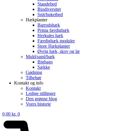
Staudebed
Biodiversitet
Snit/buketbed
Hækplanter
Barrodshæk
Prima færdighæk
Herkules hæk
Færdighæk moduler
Store Hækplanter
Øvrig hæk, skov og læ
Muld/sand/bark
Bigbags
Sække
Gødning
Tilbehør
Kontakt og info
Kontakt
Ledige stillinger
Den grønne blog
Vores historie
0,00
kr.
0