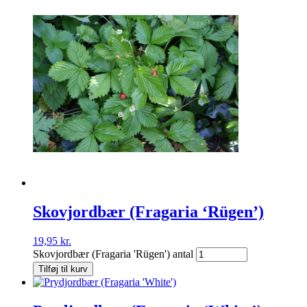
Skovjordbær (Fragaria ‘Rügen’)
19,95
kr.
Skovjordbær (Fragaria 'Rügen') antal
Tilføj til kurv