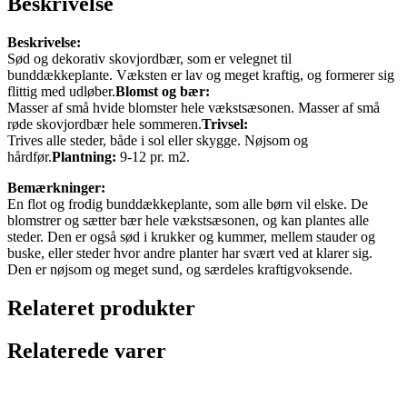
Beskrivelse
Beskrivelse:
Sød og dekorativ skovjordbær, som er velegnet til
bunddækkeplante. Væksten er lav og meget kraftig, og formerer sig
flittig med udløber.
Blomst og bær:
Masser af små hvide blomster hele vækstsæsonen. Masser af små
røde skovjordbær hele sommeren.
Trivsel:
Trives alle steder, både i sol eller skygge. Nøjsom og
hårdfør.
Plantning:
9-12 pr. m2.
Bemærkninger:
En flot og frodig bunddækkeplante, som alle børn vil elske. De
blomstrer og sætter bær hele vækstsæsonen, og kan plantes alle
steder. Den er også sød i krukker og kummer, mellem stauder og
buske, eller steder hvor andre planter har svært ved at klarer sig.
Den er nøjsom og meget sund, og særdeles kraftigvoksende.
Relateret produkter
Relaterede varer