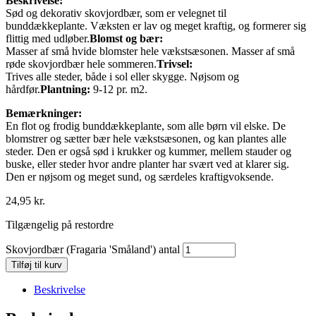
Beskrivelse:
Sød og dekorativ skovjordbær, som er velegnet til
bunddækkeplante. Væksten er lav og meget kraftig, og formerer sig
flittig med udløber.
Blomst og bær:
Masser af små hvide blomster hele vækstsæsonen. Masser af små
røde skovjordbær hele sommeren.
Trivsel:
Trives alle steder, både i sol eller skygge. Nøjsom og
hårdfør.
Plantning:
9-12 pr. m2.
Bemærkninger:
En flot og frodig bunddækkeplante, som alle børn vil elske. De
blomstrer og sætter bær hele vækstsæsonen, og kan plantes alle
steder. Den er også sød i krukker og kummer, mellem stauder og
buske, eller steder hvor andre planter har svært ved at klarer sig.
Den er nøjsom og meget sund, og særdeles kraftigvoksende.
24,95
kr.
Tilgængelig på restordre
Skovjordbær (Fragaria 'Småland') antal
Tilføj til kurv
Beskrivelse